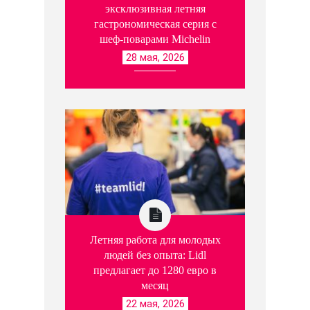
эксклюзивная летняя
гастрономическая серия с
шеф-поварами Michelin
28 мая, 2026
Летняя работа для молодых
людей без опыта: Lidl
предлагает до 1280 евро в
месяц
22 мая, 2026