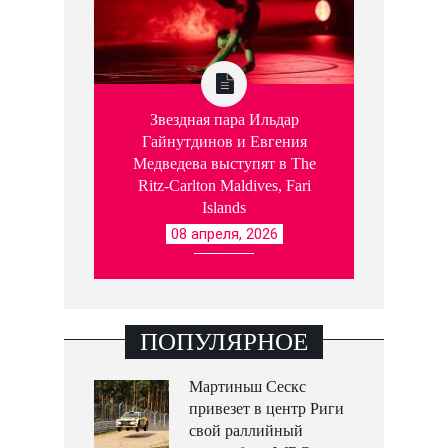
Звездная пара Ильдар
Гайнутдинов и Евгения
Медведева выступят в The
Ritz-Carlton Maldives, Fari
Islands
08 апреля, 2026
ПОПУЛЯРНОЕ
Мартиньш Сескс
привезет в центр Риги
свой раллийный