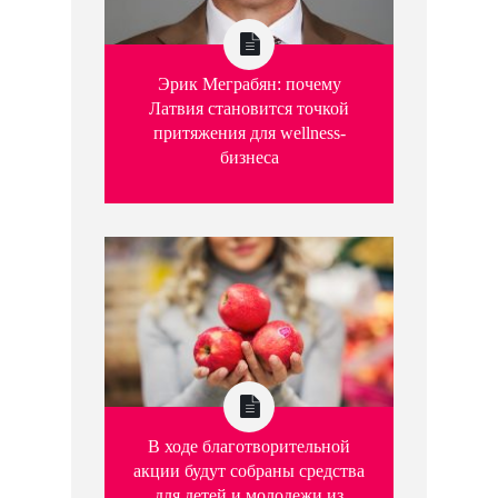
Эрик Меграбян: почему
Латвия становится точкой
притяжения для wellness-
бизнеса
В ходе благотворительной
акции будут собраны средства
для детей и молодежи из