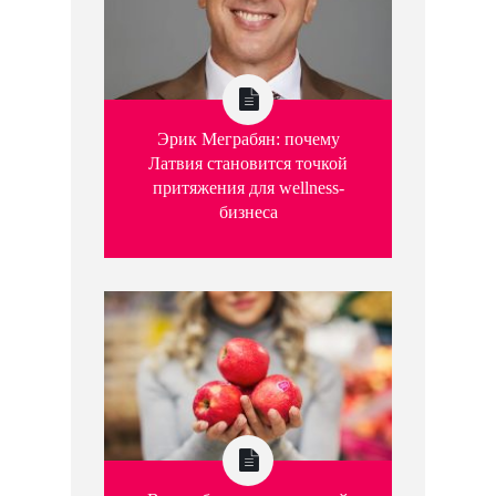
Эрик Меграбян: почему
Латвия становится точкой
притяжения для wellness-
бизнеса