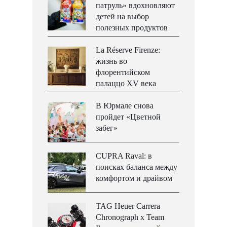
патруль» вдохновляют
детей на выбор
полезных продуктов
La Réserve Firenze:
жизнь во
флорентийском
палаццо XV века
В Юрмале снова
пройдет «Цветной
забег»
CUPRA Raval: в
поисках баланса между
комфортом и драйвом
TAG Heuer Carrera
Chronograph x Team