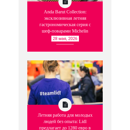
Anda Barut Collection:
эксклюзивная летняя
гастрономическая серия с
шеф-поварами Michelin
28 мая, 2026
Летняя работа для молодых
людей без опыта: Lidl
предлагает до 1280 евро в