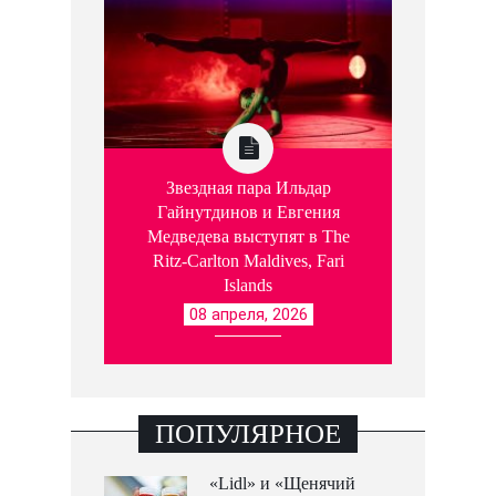
Звездная пара Ильдар
Гайнутдинов и Евгения
Медведева выступят в The
Ritz-Carlton Maldives, Fari
Islands
08 апреля, 2026
ПОПУЛЯРНОЕ
«Lidl» и «Щенячий