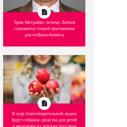
Эрик Меграбян: почему Латвия
становится точкой притяжения
для wellness-бизнеса
В ходе благотворительной акции
будут собраны средства для детей
и молодежи из детских поселков