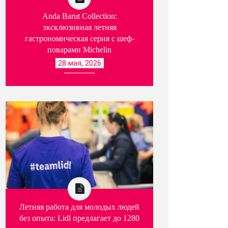
Anda Barut Collection:
эксклюзивная летняя
гастрономическая серия с шеф-
поварами Michelin
28 мая, 2026
Летняя работа для молодых людей
без опыта: Lidl предлагает до 1280