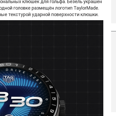
нальных клюшек для гольфа. Безель украшен
водной головке размещён логотип TaylorMade.
ные текстурой ударной поверхности клюшки.