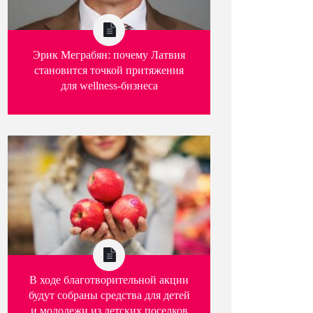
Эрик Меграбян: почему Латвия
становится точкой притяжения
для wellness-бизнеса
В ходе благотворительной акции
будут собраны средства для детей
и молодежи из детских поселков