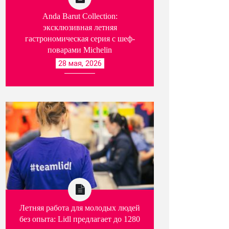
Anda Barut Collection:
эксклюзивная летняя
гастрономическая серия с шеф-
поварами Michelin
28 мая, 2026
Летняя работа для молодых людей
без опыта: Lidl предлагает до 1280