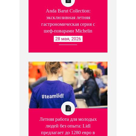
Anda Barut Collection:
эксклюзивная летняя
гастрономическая серия с
шеф-поварами Michelin
28 мая, 2026
Летняя работа для молодых
людей без опыта: Lidl
предлагает до 1280 евро в