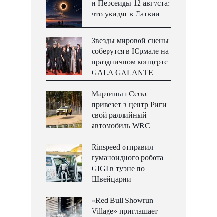
и Персеиды 12 августа:
что увидят в Латвии
Звезды мировой сцены
соберутся в Юрмале на
праздничном концерте
GALA GALANTE
Мартиньш Сескс
привезет в центр Риги
свой раллийный
автомобиль WRC
Rinspeed отправил
гуманоидного робота
GIGI в турне по
Швейцарии
«Red Bull Showrun
Village» приглашает