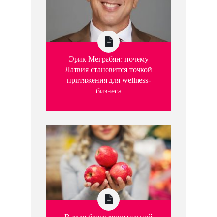
Эрик Меграбян: почему
Латвия становится точкой
притяжения для wellness-
бизнеса
В ходе благотворительной