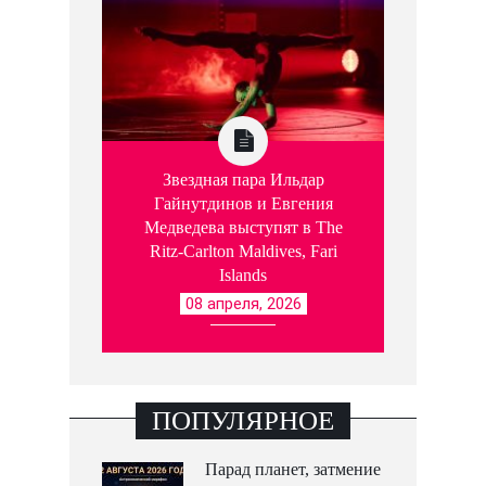
Звездная пара Ильдар
Гайнутдинов и Евгения
Медведева выступят в The
Ritz-Carlton Maldives, Fari
Islands
08 апреля, 2026
ПОПУЛЯРНОЕ
Парад планет, затмение