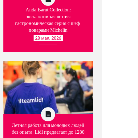
Anda Barut Collection:
эксклюзивная летняя
гастрономическая серия с шеф-
поварами Michelin
28 мая, 2026
Летняя работа для молодых людей
без опыта: Lidl предлагает до 1280