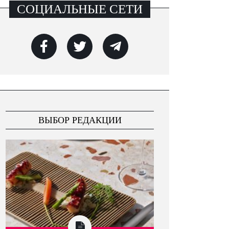
СОЦИАЛЬНЫЕ СЕТИ
July 27, 2026
July 23, 2026
Исследование: в Латвии
Шахматный фестиваль
половина жителей в
Rudaga-Kaissa 2026 в
повседневной жизни
Юрмале собрал более 200
пользуется услугами
юных участников
ВЫБОР РЕДАКЦИИ
одного банка, в соседних
странах — двух