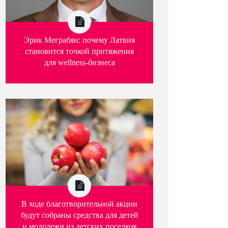
Эрик Меграбян: почему Латвия
становится точкой притяжения
для wellness-бизнеса
В ходе благотворительной акции
будут собраны средства для детей
и молодежи из детских поселков