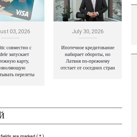
ust 03, 2026
July 30, 2026
ltic совместно с
Ипотечное кредитование
dele запускает
набирает обороты, но
тежную карту,
Латвия по-прежнему
озволяющую
отстает от соседних стран
тывать перелеты
Й
fields are marked ( * ).