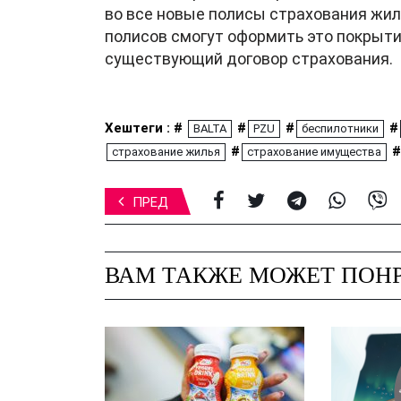
во все новые полисы страхования жи
полисов смогут оформить это покрыти
существующий договор страхования.
Хештеги : #
#
#
#
BALTA
PZU
беспилотники
#
#
страхование жилья
страхование имущества
ПРЕД
ВАМ ТАКЖЕ МОЖЕТ ПОНР