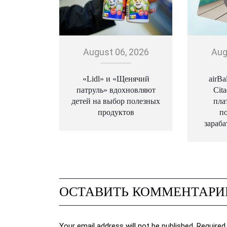
August 06, 2026
Aug
«Lidl» и «Щенячий
airBa
патруль» вдохновляют
Cita
детей на выбор полезных
пла
продуктов
п
зараба
ОСТАВИТЬ КОММЕНТАРИ
Your email address will not be published. Required 