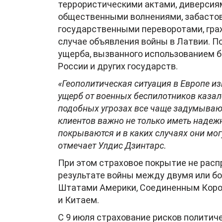
террористическими актами, диверсия
общественными волнениями, забастов
государственными переворотами, граж
случае объявления войны в Латвии. 
ущерба, вызванного использованием 
России и других государств.
«Геополитическая ситуация в Европе и
ущерб от военных беспилотников казал
подобных угрозах все чаще задумывают
клиентов важно не только иметь надежн
покрываются и в каких случаях они мо
отмечает Улдис Дзинтарс.
При этом страховое покрытие не расп
результате войны между двумя или 
Штатами Америки, Соединенным Коро
и Китаем.
С 9 июля страхование рисков полити