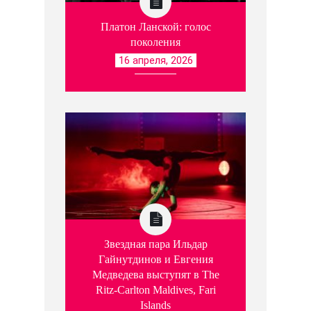
Платон Ланской: голос
поколения
16 апреля, 2026
Звездная пара Ильдар
Гайнутдинов и Евгения
Медведева выступят в The
Ritz-Carlton Maldives, Fari
Islands