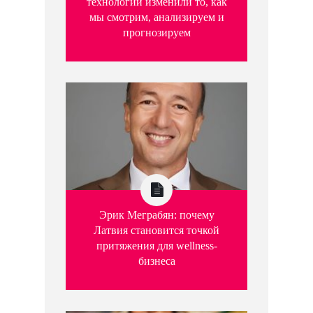
технологии изменили то, как
мы смотрим, анализируем и
прогнозируем
Эрик Меграбян: почему
Латвия становится точкой
притяжения для wellness-
бизнеса