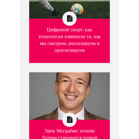
Цифровой спорт: как
технологии изменили то, как
мы смотрим, анализируем и
прогнозируем
Эрик Меграбян: почему
Латвия становится точкой