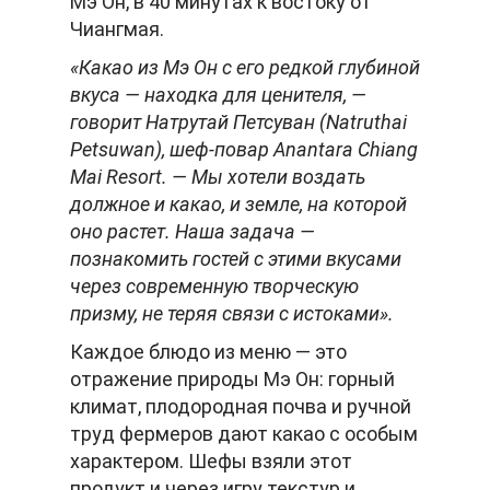
Мэ Он, в 40 минутах к востоку от
Чиангмая.
«Какао из Мэ Он с его редкой глубиной
вкуса — находка для ценителя, —
говорит Натрутай Петсуван (Natruthai
Petsuwan), шеф-повар Anantara Chiang
Mai Resort. — Мы хотели воздать
должное и какао, и земле, на которой
оно растет. Наша задача —
познакомить гостей с этими вкусами
через современную творческую
призму, не теряя связи с истоками».
Каждое блюдо из меню — это
отражение природы Мэ Он: горный
климат, плодородная почва и ручной
труд фермеров дают какао с особым
характером. Шефы взяли этот
продукт и через игру текстур и