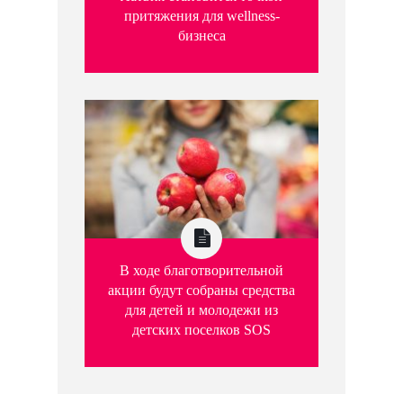
притяжения для wellness-
бизнеса
В ходе благотворительной
акции будут собраны средства
для детей и молодежи из
детских поселков SOS