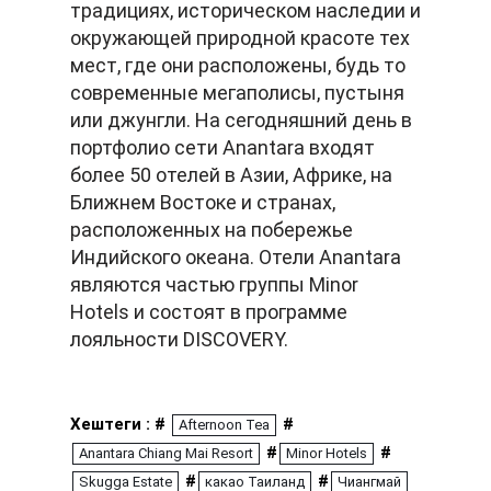
традициях, историческом наследии и
окружающей природной красоте тех
мест, где они расположены, будь то
современные мегаполисы, пустыня
или джунгли. На сегодняшний день в
портфолио сети Anantara входят
более 50 отелей в Азии, Африке, на
Ближнем Востоке и странах,
расположенных на побережье
Индийского океана. Отели Anantara
являются частью группы Minor
Hotels и состоят в программе
лояльности DISCOVERY.
Хештеги : #
#
Afternoon Tea
#
#
Anantara Chiang Mai Resort
Minor Hotels
#
#
Skugga Estate
какао Таиланд
Чиангмай