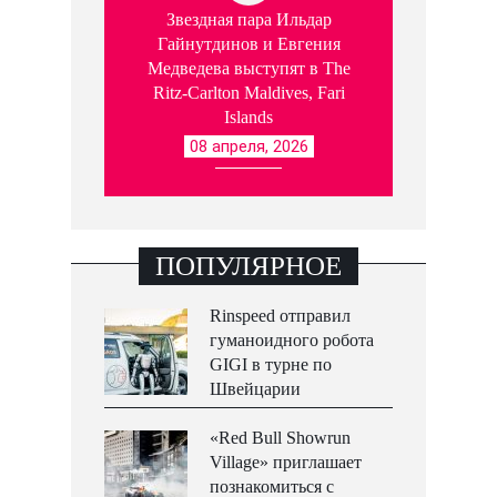
Звездная пара Ильдар
Гайнутдинов и Евгения
Медведева выступят в The
Ritz-Carlton Maldives, Fari
Islands
08 апреля, 2026
ПОПУЛЯРНОЕ
Rinspeed отправил
гуманоидного робота
GIGI в турне по
Швейцарии
«Red Bull Showrun
Village» приглашает
познакомиться с