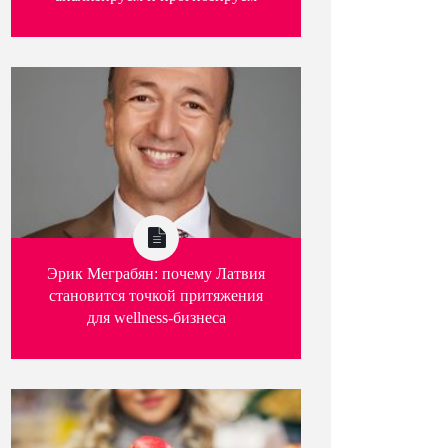
Эрик Меграбян: почему Латвия
становится точкой притяжения
для wellness-бизнеса