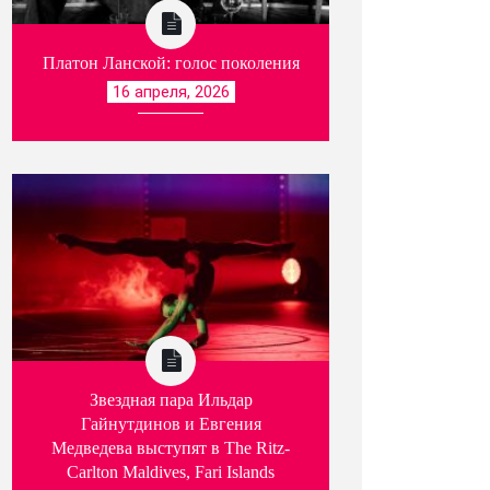
Платон Ланской: голос поколения
16 апреля, 2026
Звездная пара Ильдар
Гайнутдинов и Евгения
Медведева выступят в The Ritz-
Carlton Maldives, Fari Islands