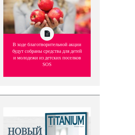
В ходе благотворительной акции
будут собраны средства для детей
и молодежи из детских поселков
SOS