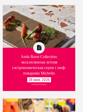
Anda Barut Collection:
эксклюзивная летняя
гастрономическая серия с шеф-
поварами Michelin
28 мая, 2026