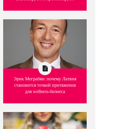
Эрик Меграбян: почему Латвия
становится точкой притяжения
для wellness-бизнеса