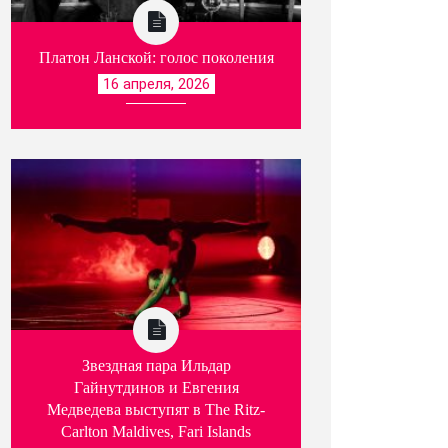
Платон Ланской: голос поколения
16 апреля, 2026
Звездная пара Ильдар
Гайнутдинов и Евгения
Медведева выступят в The Ritz-
Carlton Maldives, Fari Islands