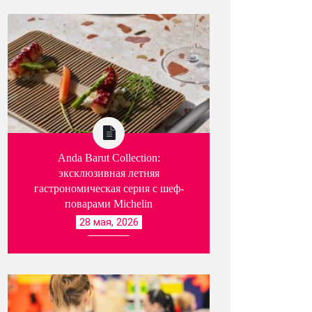
Anda Barut Collection:
эксклюзивная летняя
гастрономическая серия с шеф-
поварами Michelin
28 мая, 2026