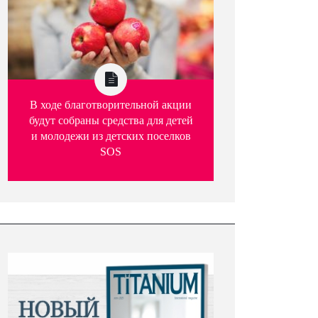
В ходе благотворительной акции
будут собраны средства для детей
и молодежи из детских поселков
SOS