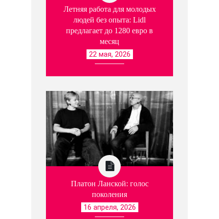
Летняя работа для молодых
людей без опыта: Lidl
предлагает до 1280 евро в
месяц
22 мая, 2026
Платон Ланской: голос
поколения
16 апреля, 2026