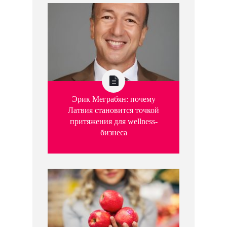
Эрик Меграбян: почему
Латвия становится точкой
притяжения для wellness-
бизнеса