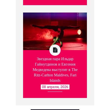
Звездная пара Ильдар
Гайнутдинов и Евгения
Медведева выступят в The
Ritz-Carlton Maldives, Fari
Islands
08 апреля, 2026