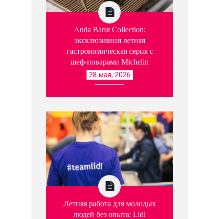
Anda Barut Collection:
эксклюзивная летняя
гастрономическая серия с
шеф-поварами Michelin
28 мая, 2026
Летняя работа для молодых
людей без опыта: Lidl