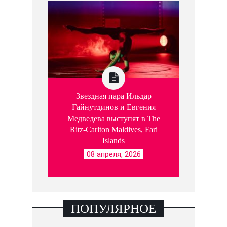
Звездная пара Ильдар
Гайнутдинов и Евгения
Медведева выступят в The
Ritz-Carlton Maldives, Fari
Islands
08 апреля, 2026
ПОПУЛЯРНОЕ