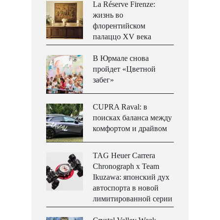
La Réserve Firenze:
жизнь во
флорентийском
палаццо XV века
В Юрмале снова
пройдет «Цветной
забег»
CUPRA Raval: в
поисках баланса между
комфортом и драйвом
TAG Heuer Carrera
Chronograph x Team
Ikuzawa: японский дух
автоспорта в новой
лимитированной серии