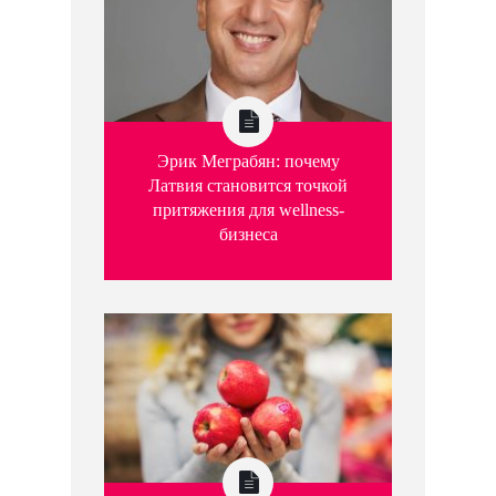
Эрик Меграбян: почему
Латвия становится точкой
притяжения для wellness-
бизнеса