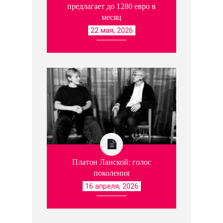
предлагает до 1280 евро в
месяц
22 мая, 2026
Платон Ланской: голос
поколения
16 апреля, 2026